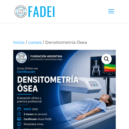
Início
/
cursos
/ Densitometría Ósea