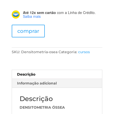
Até 12x sem cartão
com a Linha de Crédito.
Saiba mais
Densitometría
comprar
Ósea
quantidade
SKU:
Densitometria-osea
Categoria:
cursos
Descrição
Informação adicional
Descrição
DENSITOMETRIA ÓSSEA